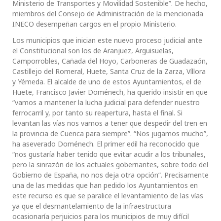
Ministerio de Transportes y Movilidad Sostenible”. De hecho,
miembros del Consejo de Administración de la mencionada
INECO desempeñan cargos en el propio Ministerio.
Los municipios que inician este nuevo proceso judicial ante
el Constitucional son los de Aranjuez, Arguisuelas,
Camporrobles, Cañada del Hoyo, Carboneras de Guadazaón,
Castillejo del Romeral, Huete, Santa Cruz de la Zarza, Víllora
y Yémeda. El alcalde de uno de estos Ayuntamientos, el de
Huete, Francisco Javier Doménech, ha querido insistir en que
“vamos a mantener la lucha judicial para defender nuestro
ferrocarril y, por tanto su reapertura, hasta el final. Si
levantan las vías nos vamos a tener que despedir del tren en
la provincia de Cuenca para siempre”. “Nos jugamos mucho”,
ha aseverado Doménech. El primer edil ha reconocido que
“nos gustaría haber tenido que evitar acudir a los tribunales,
pero la sinrazón de los actuales gobernantes, sobre todo del
Gobierno de España, no nos deja otra opción”. Precisamente
una de las medidas que han pedido los Ayuntamientos en
este recurso es que se paralice el levantamiento de las vías
ya que el desmantelamiento de la infraestructura
ocasionaría perjuicios para los municipios de muy difícil