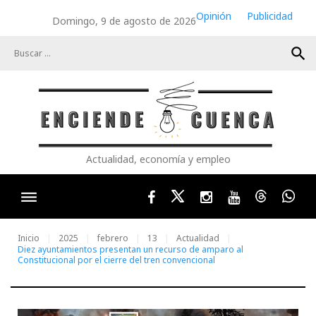
Skip
Opinión
Publicidad
Domingo, 9 de agosto de 2026
to
content
search
Actualidad, economía y empleo
Facebook
Twitter
Instagram
Youtube
Threads
Wha
Inicio
2025
febrero
13
Actualidad
Diez ayuntamientos presentan un recurso de amparo al
Constitucional por el cierre del tren convencional