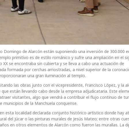
anto Domingo de Alarcón están suponiendo una inversión de 300.000 e
emplo primitivo es de estilo románico y sufre una ampliación en el si
iglo XX se encontraba sin cubierta y se lleva a cabo una actuación de
da formada por cerchas arriostradas, a nivel superior de la coronaci
proporcionaran una gran iluminación al templo.
tando las obras junto con el vicepresidente, Francisco López, y la a
 que están llevando cabo desde la empresa adjudicataria. Este elem
raer visitantes, algo que vendrá a contribuir el flujo continuo de tu
 de municipios de la Manchuela conquense.
en esta localidad declarada conjunto histórico-artístico donde hay a
ural del Júcar o las pinturas murales de Jesús Mateo; entre otras cue
 años en otros elementos de Alarcón como fueron las murallas. La d