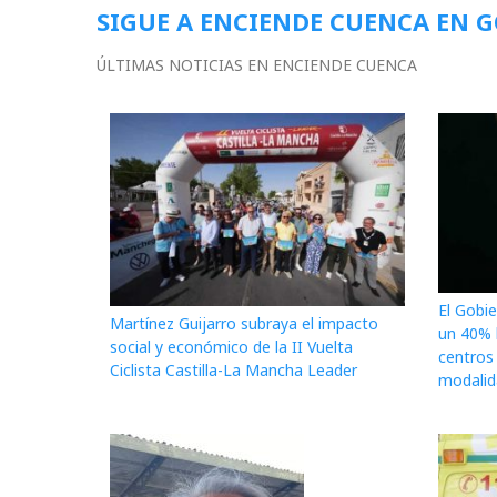
SIGUE A ENCIENDE CUENCA EN 
ÚLTIMAS NOTICIAS EN ENCIENDE CUENCA
El Gobi
Martínez Guijarro subraya el impacto
un 40% l
social y económico de la II Vuelta
centros
Ciclista Castilla-La Mancha Leader
modalida