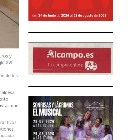
uros y
glo XVI
ón de los
lcaldesa
ento
ristas que
tractivos
stiones.
iputada