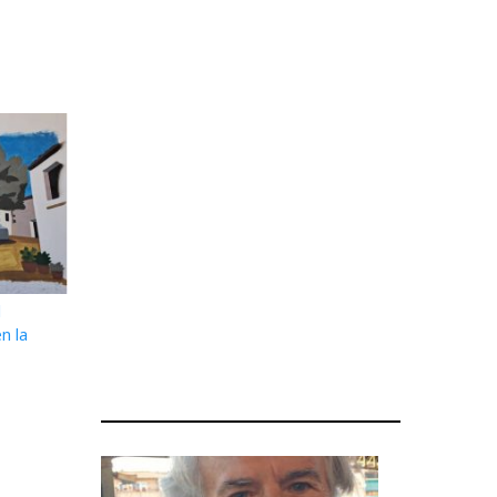
l
n la