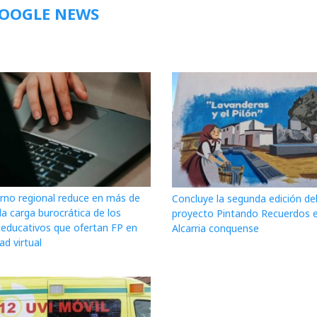
GOOGLE NEWS
erno regional reduce en más de
Concluye la segunda edición de
a carga burocrática de los
proyecto Pintando Recuerdos e
 educativos que ofertan FP en
Alcarria conquense
d virtual