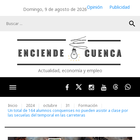
Skip
Opinión
Publicidad
Domingo, 9 de agosto de 2026
to
content
search
Actualidad, economía y empleo
Facebook
Twitter
Instagram
Youtube
Threads
Wha
Inicio
2024
octubre
31
Formación
Un total de 164 alumnos conquenses no pueden asistir a clase por
las secuelas del temporal en las carreteras