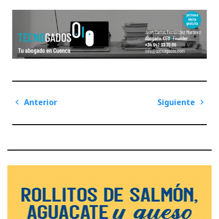
Navegación
Anterior
Siguiente
de
Previous
Next
entradas
Post
Post