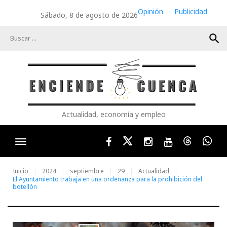
Skip
Opinión
Publicidad
Sábado, 8 de agosto de 2026
to
content
search
Actualidad, economía y empleo
Facebook
Twitter
Instagram
Youtube
Threads
Wha
Inicio
2024
septiembre
29
Actualidad
El Ayuntamiento trabaja en una ordenanza para la prohibición del
botellón