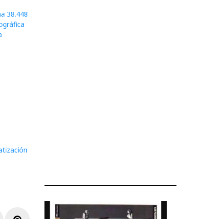
na 38.448
ográfica
a
atización