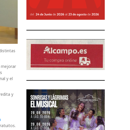
istintas
 mejorar
es
al y el
edita y
n
atuitos.