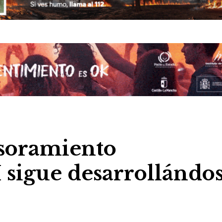
esoramiento
gue desarrollándo