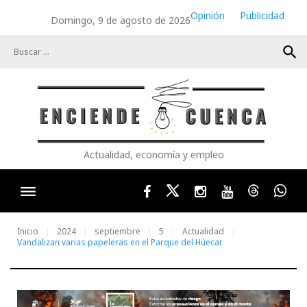
Skip
Opinión
Publicidad
Domingo, 9 de agosto de 2026
to
content
search
Actualidad, economía y empleo
Facebook
Twitter
Instagram
Youtube
Threads
Wha
Inicio
2024
septiembre
5
Actualidad
Vandalizan varias papeleras en el Parque del Húecar