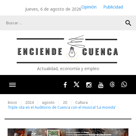
Skip
Opinión
Publicidad
Jueves, 6 de agosto de 2026
to
content
search
Actualidad, economía y empleo
Facebook
Twitter
Instagram
Youtube
Threads
Wha
Inicio
2024
agosto
20
Cultura
Triple cita en el Auditorio de Cuenca con el musical ‘La movida’