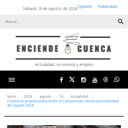
Skip
Opinión
Publicidad
Sábado, 8 de agosto de 2026
to
content
search
Actualidad, economía y empleo
Facebook
Twitter
Instagram
Youtube
Threads
Wha
Inicio
2024
agosto
16
Actualidad
Cuenca se prepara para recibir el Campeonato de Europa Individual
de Squash 2024