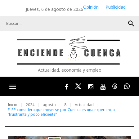
Skip
Opinión
Publicidad
Jueves, 6 de agosto de 2026
to
content
search
Actualidad, economía y empleo
Facebook
Twitter
Instagram
Youtube
Threads
Wha
Inicio
2024
agosto
8
Actualidad
El PP considera que moverse por Cuenca es una experiencia
“frustrante y poco eficiente”