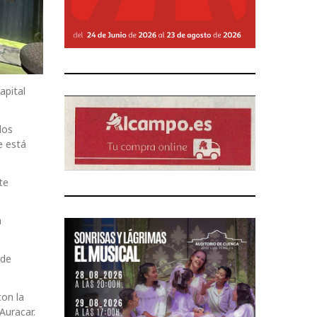
apital
los
e está
te
a
 de
con la
Auracar.