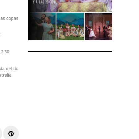
las copas
l
 2:30
da del tío
ralia.
r
inkedIn
Pinterest