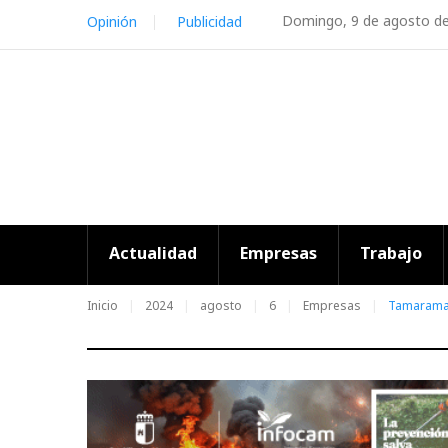
Skip
Domingo, 9 de agosto d
Opinión
Publicidad
to
content
Actualidad
Empresas
Trabajo
Inicio
2024
agosto
6
Empresas
Tamarama, 