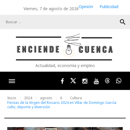
Skip
Opinión
Publicidad
Viernes, 7 de agosto de 2026
to
content
search
Actualidad, economía y empleo
Facebook
Twitter
Instagram
Youtube
Threads
Wha
Inicio
2024
agosto
6
Cultura
Fiestas de la Virgen del Rosario 2024 en Villar de Domingo García:
culto, deporte y diversión