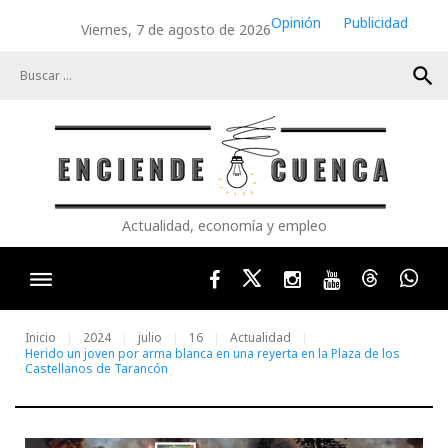
Skip
Opinión
Publicidad
Viernes, 7 de agosto de 2026
to
content
search
Actualidad, economía y empleo
Facebook
Twitter
Instagram
Youtube
Threads
Wha
Inicio
2024
julio
16
Actualidad
Herido un joven por arma blanca en una reyerta en la Plaza de los
Castellanos de Tarancón