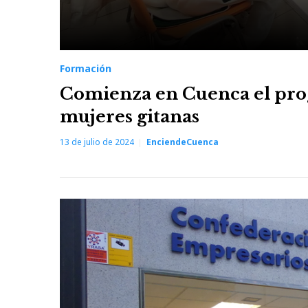
Formación
Comienza en Cuenca el progr
mujeres gitanas
13 de julio de 2024
EnciendeCuenca