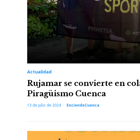
Actualidad
Rujamar se convierte en col
Piragüismo Cuenca
13 de julio de 2024
EnciendeCuenca