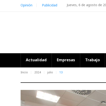
Skip
Jueves, 6 de agosto de 2
Opinión
Publicidad
to
content
Actualidad
Empresas
Trabajo
Inicio
2024
julio
13
Día: