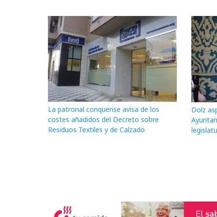
La patronal conquense avisa de los
Dolz asp
costes añadidos del Decreto sobre
Ayuntam
Residuos Textiles y de Calzado
legislat