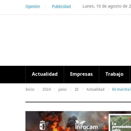
Skip
Lunes, 10 de agosto de 
Opinión
Publicidad
to
content
Actualidad
Empresas
Trabajo
Inicio
2024
junio
25
Actualidad
En marcha l