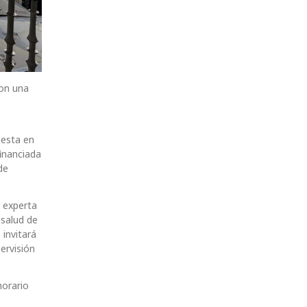
con una
uesta en
inanciada
de
y experta
-salud de
 invitará
ervisión
horario