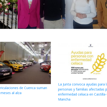
La Junta convoca ayudas para l
riculaciones de Cuenca suman
personas y familias afectadas 
 meses al alza
enfermedad celiaca en Castilla
Mancha