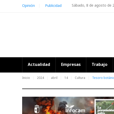
Skip
Sábado, 8 de agosto de 
Opinión
Publicidad
to
content
Actualidad
Empresas
Trabajo
Inicio
2024
abril
14
Cultura
Tesoro botáni