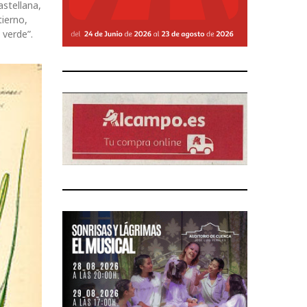
stellana,
ierno,
 verde”.