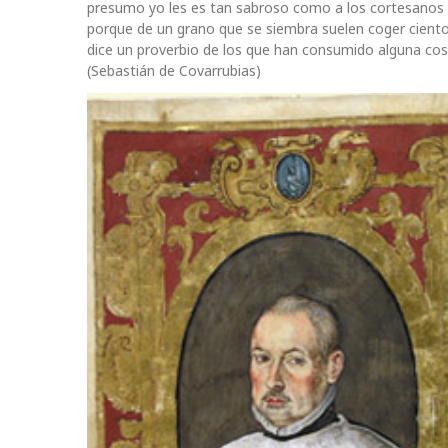
presumo yo les es tan sabroso como a los cortesanos y
porque de un grano que se siembra suelen coger ciento
dice un proverbio de los que han consumido alguna cos
(Sebastián de Covarrubias)