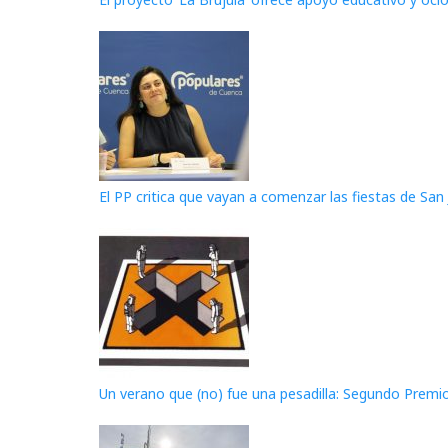
El PP critica que vayan a comenzar las fiestas de San 
Un verano que (no) fue una pesadilla: Segundo Premi