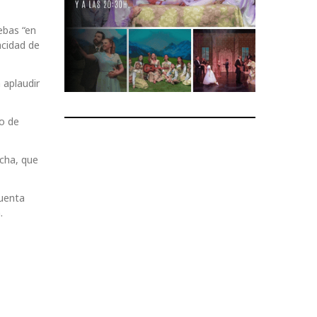
ebas “en
acidad de
 aplaudir
do de
ncha, que
cuenta
.