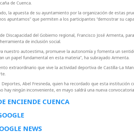
Ocaña de Cuenca.
lado, la apuesta de su ayuntamiento por la organización de estas pru
mos apuntarnos” que permiten a los participantes “demostrar su cap
 de Discapacidad del Gobierno regional, Francisco José Armenta, para
rramienta de inclusión social.
eleva nuestro autoestima, promueve la autonomía y fomenta un senti
eñan un papel fundamental en esta materia”, ha subrayado Armenta.
nto extraordinario que vive la actividad deportiva de Castilla-La Ma
te.
e Deportes, Abel Fresneda, quien ha recordado que esta institución 
i no hay ningún inconveniente, en mayo saldrá una nueva convocatoria
DE ENCIENDE CUENCA
 GOOGLE
GOOGLE NEWS