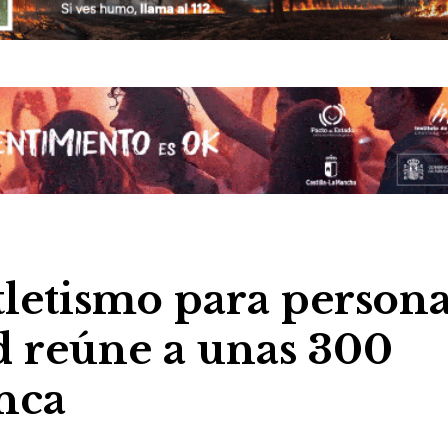
tletismo para person
d reúne a unas 300
nca