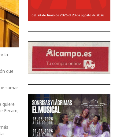
r la
ión que
que sumar
e quiere
 de Fecam,
 más
ta