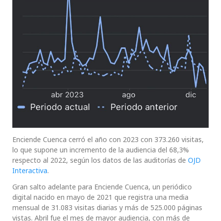
Enciende Cuenca cerró el año con 2023 con 373.260 visitas,
lo que supone un incremento de la audiencia del 68,3%
respecto al 2022, según los datos de las auditorías de
OJD
Interactiva
.
Gran salto adelante para Enciende Cuenca, un periódico
digital nacido en mayo de 2021 que registra una media
mensual de 31.083 visitas diarias y más de 525.000 páginas
vistas. Abril fue el mes de mayor audiencia, con más de