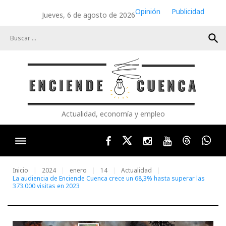
Skip
Opinión
Publicidad
Jueves, 6 de agosto de 2026
to
content
search
Actualidad, economía y empleo
Facebook
Twitter
Instagram
Youtube
Threads
Wha
Inicio
2024
enero
14
Actualidad
La audiencia de Enciende Cuenca crece un 68,3% hasta superar las
373.000 visitas en 2023