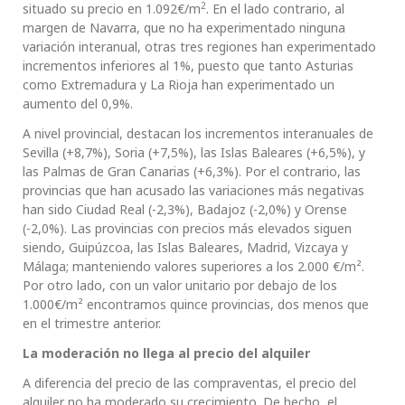
2
situado su precio en 1.092€/m
. En el lado contrario, al
margen de Navarra, que no ha experimentado ninguna
variación interanual, otras tres regiones han experimentado
incrementos inferiores al 1%, puesto que tanto Asturias
como Extremadura y La Rioja han experimentado un
aumento del 0,9%.
A nivel provincial, destacan los incrementos interanuales de
Sevilla (+8,7%), Soria (+7,5%), las Islas Baleares (+6,5%), y
las Palmas de Gran Canarias (+6,3%). Por el contrario, las
provincias que han acusado las variaciones más negativas
han sido Ciudad Real (-2,3%), Badajoz (-2,0%) y Orense
(-2,0%). Las provincias con precios más elevados siguen
siendo, Guipúzcoa, las Islas Baleares, Madrid, Vizcaya y
Málaga; manteniendo valores superiores a los 2.000 €/m².
Por otro lado, con un valor unitario por debajo de los
1.000€/m² encontramos quince provincias, dos menos que
en el trimestre anterior.
La moderación no llega al precio del alquiler
A diferencia del precio de las compraventas, el precio del
alquiler no ha moderado su crecimiento. De hecho, el