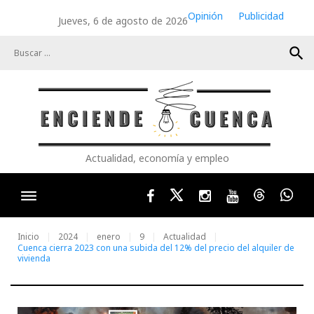
Skip
Opinión
Publicidad
Jueves, 6 de agosto de 2026
to
content
search
Actualidad, economía y empleo
Facebook
Twitter
Instagram
Youtube
Threads
Wha
Inicio
2024
enero
9
Actualidad
Cuenca cierra 2023 con una subida del 12% del precio del alquiler de
vivienda