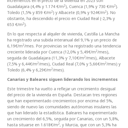
incrementos en el precio de la vivienda en 2023 son
2
2
Guadalajara (4,4% y 1.174 €/m
), Cuenca (1,9% y 730 €/m
).
2
2
Toledo (1,5% y 859 €/m
) y Albacete (0,9% y 924€/m
). No
obstante, ha descendido el precio en Ciudad Real (-2,3% y
2
653 €/m
).
En lo que respecta al alquiler de vivienda, Castilla La Mancha
ha registrado una subida interanual del 9,1% y un precio de
2
6,19€/m
/mes. Por provincias se ha registrado una tendencia
2
creciente liderada por Cuenca (12,0% y 5,49€/m
/mes),
2
seguida de Guadalajara (11,3% y 7,10€/m
/mes), Albacete
2
2
(7,5% y 6,44€/m
/mes), Ciudad Real (7,0% y 5,66€/m
/mes) y
2
Toledo (6,4% y 6,29€/m
/mes).
Canarias y Baleares siguen liderando los incrementos
Este trimestre ha vuelto a reflejar un crecimiento desigual
del precio de la vivienda en España. Destacan tres regiones
que han experimentado crecimientos por encima del 5%,
siendo de nuevo las comunidades autónomas insulares las
que han liderado la estadística. Baleares ha experimentado
un crecimiento del 6,5%, seguida por Canarias, con un 5,8%,
2
hasta situarse en 1.618€/m
, y Murcia, que con un 5,3% ha