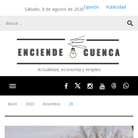
Skip
Opinión
Publicidad
Sábado, 8 de agosto de 2026
to
content
search
Actualidad, economía y empleo
Facebook
Twitter
Instagram
Youtube
Threads
Wha
Inicio
2023
diciembre
28
Día: