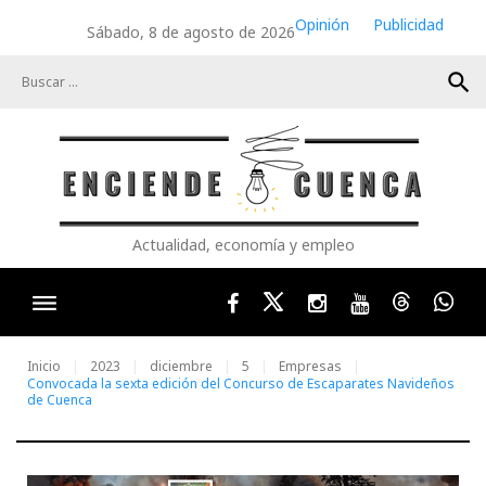
Skip
Opinión
Publicidad
Sábado, 8 de agosto de 2026
to
content
search
Actualidad, economía y empleo
Facebook
Twitter
Instagram
Youtube
Threads
Wha
Inicio
2023
diciembre
5
Empresas
Convocada la sexta edición del Concurso de Escaparates Navideños
de Cuenca