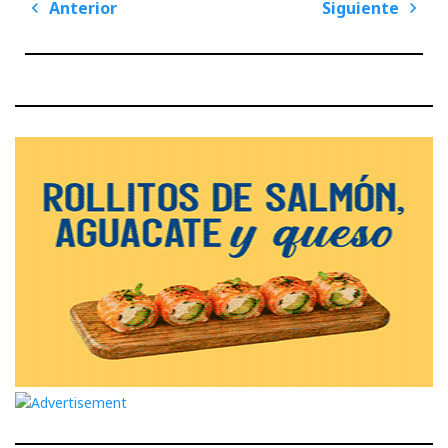
Navegación
Anterior
Siguiente
de
Previous
Next
entradas
Post
Post