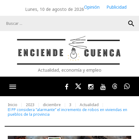
Skip
Opinión
Publicidad
Lunes, 10 de agosto de 2026
to
content
search
Actualidad, economía y empleo
Facebook
Twitter
Instagram
Youtube
Threads
Wha
Inicio
2023
diciembre
3
Actualidad
El PP considera “alarmante” el incremento de robos en viviendas en
pueblos de la provincia