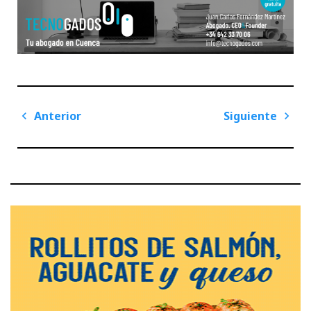
Navegación
Anterior
Siguiente
de
Previous
Next
entradas
Post
Post