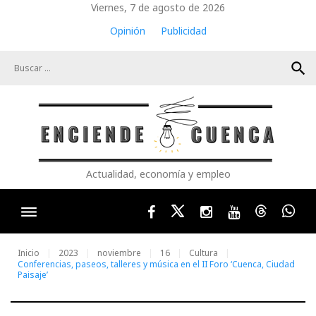
Skip
Viernes, 7 de agosto de 2026
to
Opinión
Publicidad
content
search
Actualidad, economía y empleo
Facebook
Twitter
Instagram
Youtube
Threads
Wha
Inicio
2023
noviembre
16
Cultura
Conferencias, paseos, talleres y música en el II Foro ‘Cuenca, Ciudad
Paisaje’