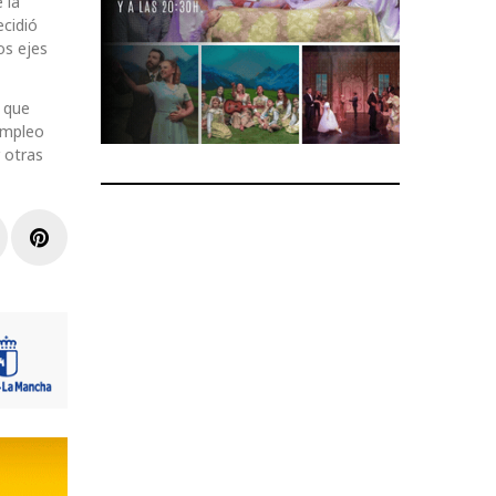
 la
ecidió
os ejes
o que
empleo
 otras
r
inkedIn
Pinterest