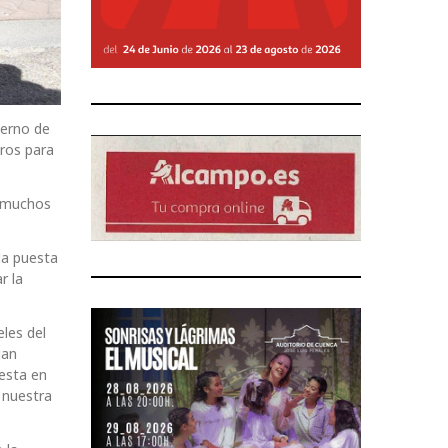
ierno de
uros para
n muchos
la puesta
r la
les del
gan
esta en
 nuestra