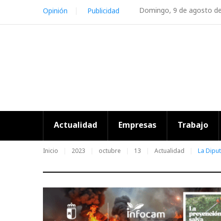
Skip
Domingo, 9 de agosto d
Opinión
Publicidad
to
content
Actualidad
Empresas
Trabajo
Inicio
2023
octubre
13
Actualidad
La Diput