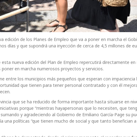
va edición de los Planes de Empleo que va a poner en marcha el Gob
imos días y que supondrá una inyección de cerca de 4,5 millones de e
e esta nueva edición del Plan de Empleo repercutirá directamente e
os poner en marcha numerosos proyectos y servicios.
ene entre los municipios más pequeños que esperan con impaciencia 
ortunidad que tienen para tener personal contratado y con él mejora
recen.
incia que se ha reducido de forma importante hasta situarse en nive
iniciativas porque “mientras hayapersonas que lo necesiten, que ten
s sumando y agradeciendo al Gobierno de Emiliano García-Page su pu
a una políticas “que tienen mucho de social y que tanto benefician a