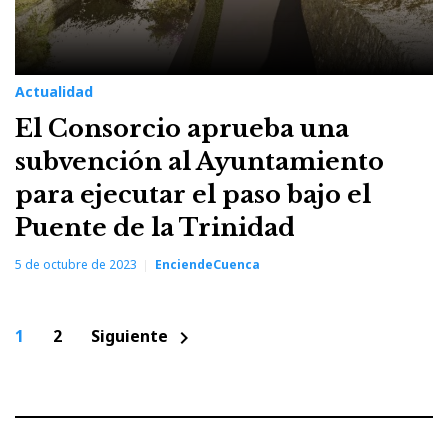
Actualidad
El Consorcio aprueba una
subvención al Ayuntamiento
para ejecutar el paso bajo el
Puente de la Trinidad
5 de octubre de 2023
EnciendeCuenca
Paginación
1
2
Siguiente
chevron_right
de
entradas