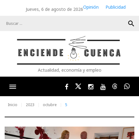
Skip
Opinión
Publicidad
Jueves, 6 de agosto de 2026
to
content
search
Actualidad, economía y empleo
Facebook
Twitter
Instagram
Youtube
Threads
Wha
Inicio
2023
octubre
5
Día: