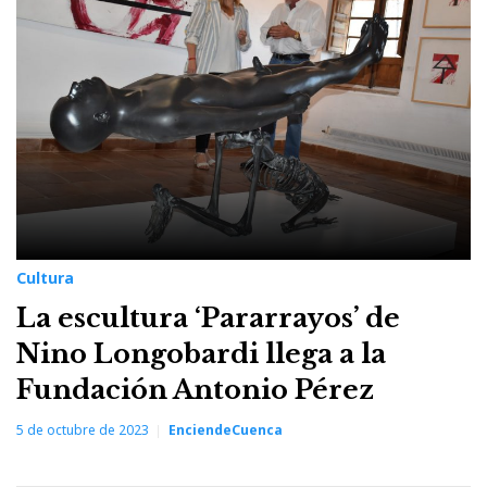
5
de
octubre
de
2023
Cultura
La escultura ‘Pararrayos’ de
Nino Longobardi llega a la
Fundación Antonio Pérez
5 de octubre de 2023
EnciendeCuenca