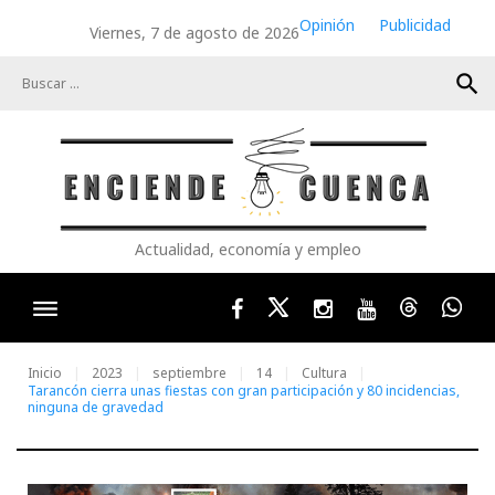
Skip
Opinión
Publicidad
Viernes, 7 de agosto de 2026
to
content
search
Actualidad, economía y empleo
Facebook
Twitter
Instagram
Youtube
Threads
Wha
Inicio
2023
septiembre
14
Cultura
Tarancón cierra unas fiestas con gran participación y 80 incidencias,
ninguna de gravedad