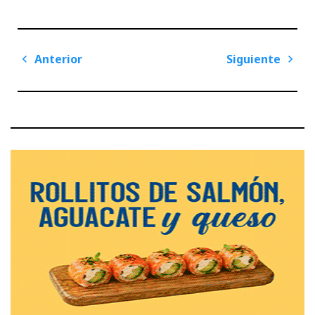
Navegación
Anterior
Siguiente
de
Previous
Next
entradas
Post
Post