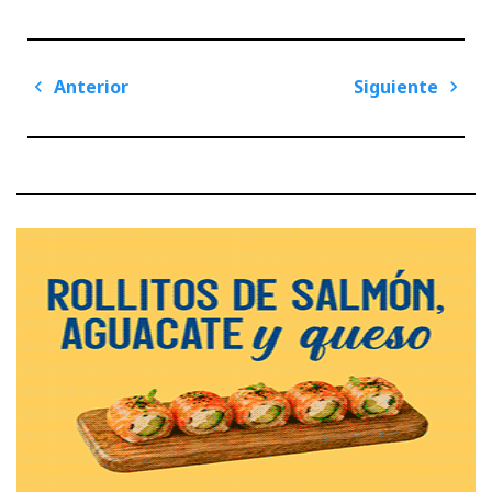
Navegación
Anterior
Siguiente
de
Previous
Next
entradas
Post
Post