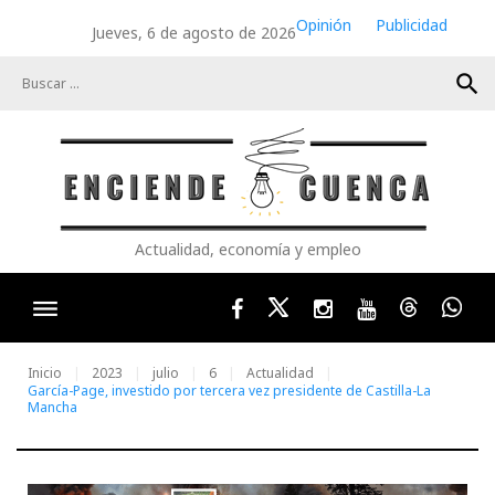
Skip
Opinión
Publicidad
Jueves, 6 de agosto de 2026
to
content
search
Actualidad, economía y empleo
Facebook
Twitter
Instagram
Youtube
Threads
Wha
Inicio
2023
julio
6
Actualidad
García-Page, investido por tercera vez presidente de Castilla-La
Mancha