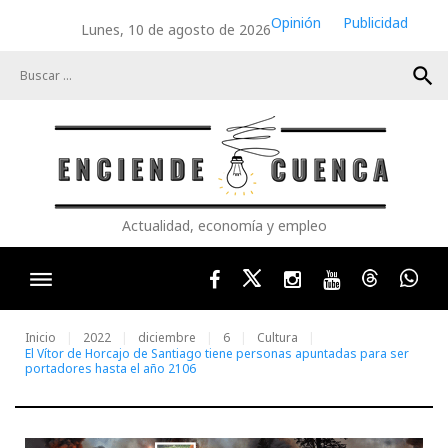
Skip
Opinión
Publicidad
Lunes, 10 de agosto de 2026
to
content
search
Actualidad, economía y empleo
Facebook
Twitter
Instagram
Youtube
Threads
Wha
Inicio
2022
diciembre
6
Cultura
El Vítor de Horcajo de Santiago tiene personas apuntadas para ser
portadores hasta el año 2106