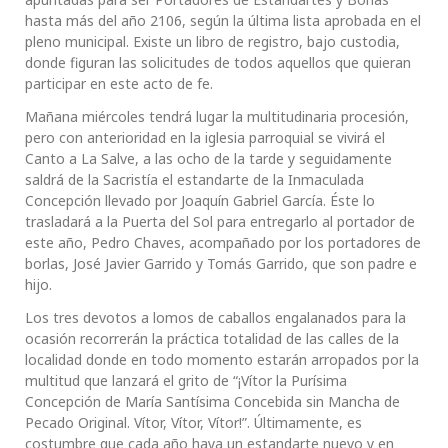
hasta más del año 2106, según la última lista aprobada en el
pleno municipal. Existe un libro de registro, bajo custodia,
donde figuran las solicitudes de todos aquellos que quieran
participar en este acto de fe.
Mañana miércoles tendrá lugar la multitudinaria procesión,
pero con anterioridad en la iglesia parroquial se vivirá el
Canto a La Salve, a las ocho de la tarde y seguidamente
saldrá de la Sacristía el estandarte de la Inmaculada
Concepción llevado por Joaquín Gabriel García. Éste lo
trasladará a la Puerta del Sol para entregarlo al portador de
este año, Pedro Chaves, acompañado por los portadores de
borlas, José Javier Garrido y Tomás Garrido, que son padre e
hijo.
Los tres devotos a lomos de caballos engalanados para la
ocasión recorrerán la práctica totalidad de las calles de la
localidad donde en todo momento estarán arropados por la
multitud que lanzará el grito de “¡Vítor la Purísima
Concepción de María Santísima Concebida sin Mancha de
Pecado Original. Vítor, Vítor, Vítor!”. Últimamente, es
costumbre que cada año haya un estandarte nuevo y en