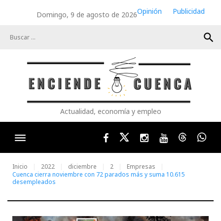
Skip
Opinión
Publicidad
Domingo, 9 de agosto de 2026
to
content
search
Actualidad, economía y empleo
Facebook
Twitter
Instagram
Youtube
Threads
Wha
Inicio
2022
diciembre
2
Empresas
Cuenca cierra noviembre con 72 parados más y suma 10.615
desempleados