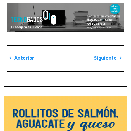
Navegación
Anterior
Siguiente
de
Previous
Next
entradas
Post
Post