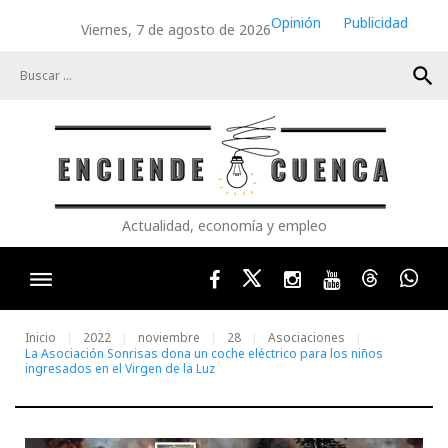
Skip
Opinión
Publicidad
Viernes, 7 de agosto de 2026
to
content
search
Actualidad, economía y empleo
Facebook
Twitter
Instagram
Youtube
Threads
Wha
Inicio
2022
noviembre
28
Asociaciones
La Asociación Sonrisas dona un coche eléctrico para los niños
ingresados en el Virgen de la Luz