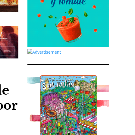
de
por