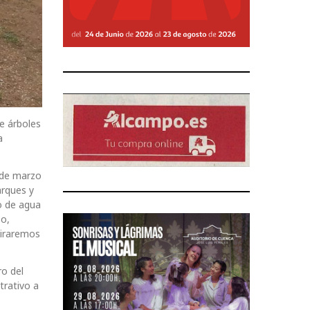
e árboles
a
5 de marzo
arques y
o de agua
so,
tiraremos
o del
trativo a