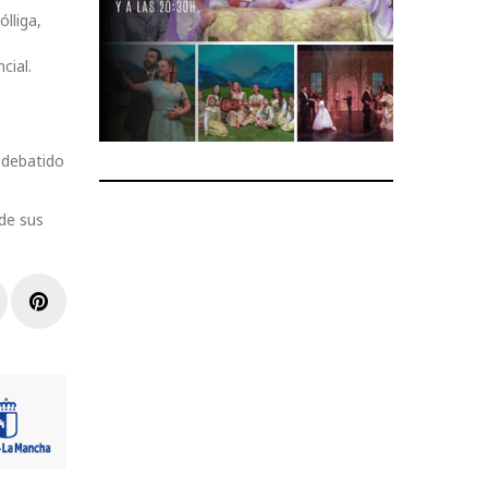
lliga,
cial.
 debatido
de sus
r
inkedIn
Pinterest