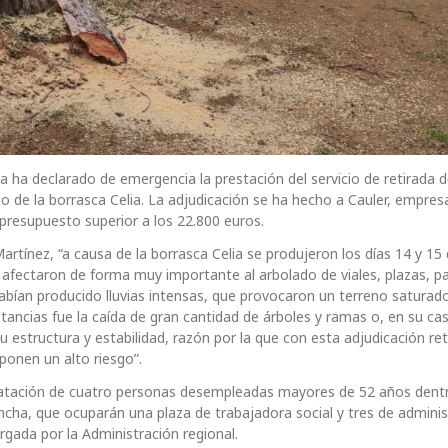
ha declarado de emergencia la prestación del servicio de retirada d
 de la borrasca Celia. La adjudicación se ha hecho a Cauler, empres
 presupuesto superior a los 22.800 euros.
Martínez, “a causa de la borrasca Celia se produjeron los días 14 y 1
e afectaron de forma muy importante al arbolado de viales, plazas, p
habían producido lluvias intensas, que provocaron un terreno saturad
tancias fue la caída de gran cantidad de árboles y ramas o, en su ca
u estructura y estabilidad, razón por la que con esta adjudicación re
ponen un alto riesgo”.
ratación de cuatro personas desempleadas mayores de 52 años dentr
cha, que ocuparán una plaza de trabajadora social y tres de adminis
rgada por la Administración regional.