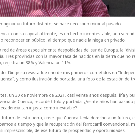
maginar un futuro distinto, se hace necesario mirar al pasado.
nca, con su capital al frente, es un hecho incontestable, una verdad
 reconocer en público, al tiempo que nadie la niega en privado.
a red de áreas especialmente despobladas del sur de Europa, la “divis
. Tres provincias con la mayor tasa de nacidos en la tierra que no r
, registra un 38% y Valencia un 11%.
do. Dirigir su revista fue uno de mis primeros cometidos en “Indepe
Cuenca”, y como ilustración de portada, una foto de la estación de t
rtes, un 30 de noviembre de 2021, casi veinte años después, fría y bu
rovincia de Cuenca, recordé título y portada. ¿Veinte años han pasado
decadencia tan injusta como inevitable?
 futuro de esta tierra, creer que Cuenca tenía derecho a un futuro, e
mos a tiempo y que la recuperación del ferrocarril convencional, 
 si imprescindible, de ese futuro de prosperidad y oportunidades.