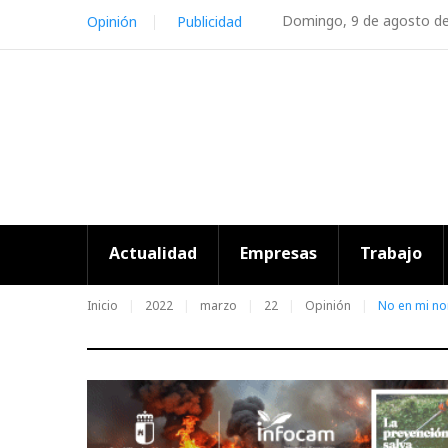
Skip
Domingo, 9 de agosto d
Opinión
Publicidad
to
content
Actualidad
Empresas
Trabajo
Inicio
2022
marzo
22
Opinión
No en mi n