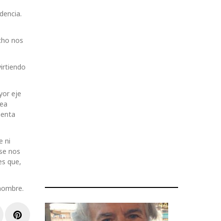
dencia.
echo nos
virtiendo
yor eje
nea
menta
e ni
 se nos
es que,
 nombre.
r
inkedIn
Pinterest