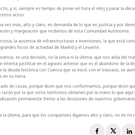
cto, y sí, siempre es tiempo de poner en hora el reloj y parar la deca
estros actos.
a vez más, alto y claro, en demanda de lo que en justicia y por der
inación y marginación que recibimos de esta Comunidad Autónoma.
orzosa, la ausencia de infraestructuras e inversiones, la que está con
 grandes focos de actividad de Madrid y el Levante.
ovincia, es una decisión, no la única ni la última, que nos aísla del ma
intenta justificar en el agravio anterior que es el abandono de la lí
r la deuda histórica con Cuenca que se inició con el trasvase, se au
 en su tierra.
stado de cosas, porque dicen que nos conformamos, porque dicen qu
 razón por la que otros territorios obtienen por la mano lo que aquí
vilización permanente frente a las decisiones de nuestros gobernant
ni la última, para que los conquenses digamos alto y claro, no en mi
Facebook
Twitte
L