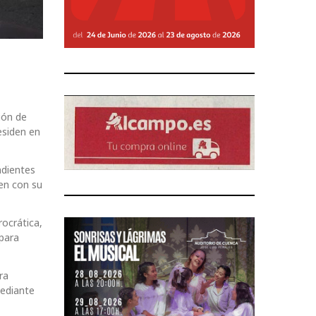
ión de
esiden en
ndientes
ren con su
rocrática,
 para
ra
mediante