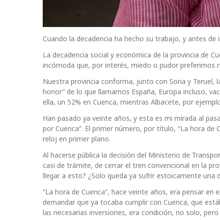
Cuando la decadencia ha hecho su trabajo, y antes de i
La decadencia social y económica de la provincia de Cue
incómoda que, por interés, miedo o pudor preferimos no
Nuestra provincia conforma, junto con Soria y Teruel, l
honor” de lo que llamamos España, Europa incluso, vacía
ella, un 52% en Cuenca, mientras Albacete, por ejemplo
Han pasado ya veinte años, y esta es mi mirada al pasa
por Cuenca”. El primer número, por título, “La hora de 
reloj en primer plano.
Al hacerse pública la decisión del Ministerio de Transpo
casi de trámite, de cerrar el tren convencional en la p
llegar a esto? ¿Solo queda ya sufrir estoicamente una 
“La hora de Cuenca”, hace veinte años, era pensar en el
demandar que ya tocaba cumplir con Cuenca, que estába
las necesarias inversiones, era condición, no solo, pero