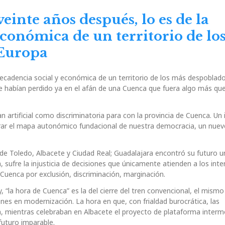
einte años después, lo es de la
económica de un territorio de lo
 Europa
decadencia social y económica de un territorio de los más despoblad
e habían perdido ya en el afán de una Cuenca que fuera algo más que
rtificial como discriminatoria para con la provincia de Cuenca. Un 
errar el mapa autonómico fundacional de nuestra democracia, un nuev
de Toledo, Albacete y Ciudad Real; Guadalajara encontró su futuro 
ufre la injusticia de decisiones que únicamente atienden a los inte
 Cuenca por exclusión, discriminación, marginación.
 “la hora de Cuenca” es la del cierre del tren convencional, el mismo
ones en modernización. La hora en que, con frialdad burocrática, las
a, mientras celebraban en Albacete el proyecto de plataforma interm
futuro imparable.