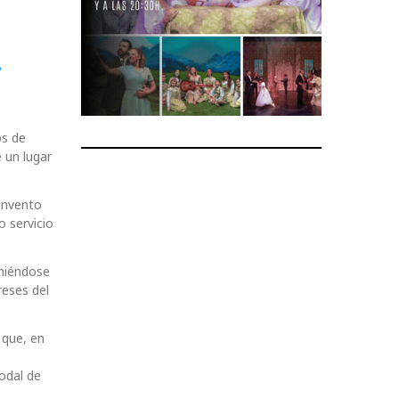
s
os de
 un lugar
invento
o servicio
uniéndose
reses del
 que, en
odal de