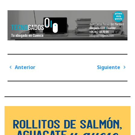
Navegación
Anterior
Siguiente
de
Previous
Next
entradas
Post
Post