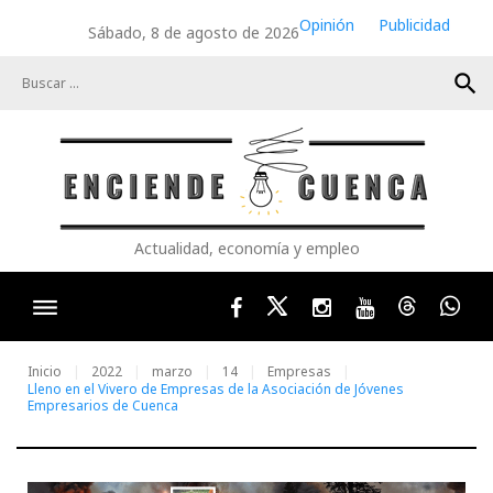
Skip
Opinión
Publicidad
Sábado, 8 de agosto de 2026
to
content
search
Actualidad, economía y empleo
Facebook
Twitter
Instagram
Youtube
Threads
Wha
Inicio
2022
marzo
14
Empresas
Lleno en el Vivero de Empresas de la Asociación de Jóvenes
Empresarios de Cuenca