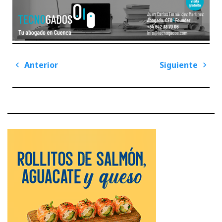
Navegación
Anterior
Siguiente
de
Previous
Next
entradas
Post
Post