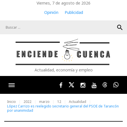
Skip
Viernes, 7 de agosto de 2026
to
Opinión
Publicidad
content
search
Actualidad, economía y empleo
Facebook
Twitter
Instagram
Youtube
Threads
Wha
Inicio
2022
marzo
12
Actualidad
López Carrizo es reelegido secretario general del PSOE de Tarancón
por unanimidad