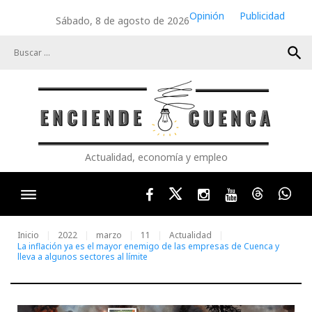
Skip
Opinión
Publicidad
Sábado, 8 de agosto de 2026
to
content
search
Actualidad, economía y empleo
Facebook
Twitter
Instagram
Youtube
Threads
Wha
Inicio
2022
marzo
11
Actualidad
La inflación ya es el mayor enemigo de las empresas de Cuenca y
lleva a algunos sectores al límite