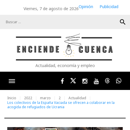
Skip
Opinión
Publicidad
Viernes, 7 de agosto de 2026
to
content
search
Actualidad, economía y empleo
Facebook
Twitter
Instagram
Youtube
Threads
Wha
Inicio
2022
marzo
2
Actualidad
Los colectivos de la España Vaciada se ofrecen a colaborar en la
acogida de refugiados de Ucrania