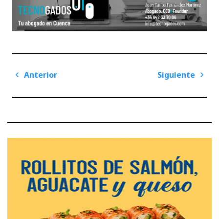
Navegación
Anterior
Siguiente
de
Previous
Next
entradas
Post
Post