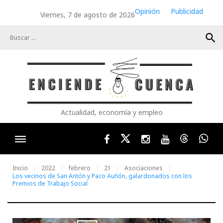
Skip
Opinión
Publicidad
Viernes, 7 de agosto de 2026
to
content
search
Actualidad, economía y empleo
Facebook
Twitter
Instagram
Youtube
Threads
Wha
Inicio
2022
febrero
21
Asociaciones
Los vecinos de San Antón y Paco Auñón, galardonados con los
Premios de Trabajo Social