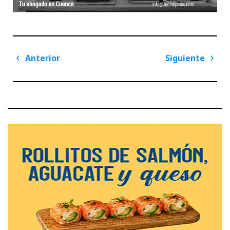
Navegación
Anterior
Siguiente
de
Previous
Next
entradas
Post
Post