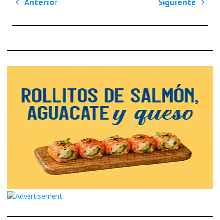
Navegación
Anterior
Siguiente
de
Previous
Next
entradas
Post
Post