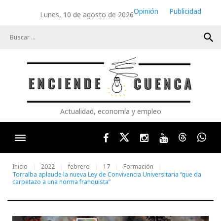
Skip
Opinión
Publicidad
Lunes, 10 de agosto de 2026
to
content
search
Actualidad, economía y empleo
Facebook
Twitter
Instagram
Youtube
Threads
Wha
Inicio
2022
febrero
17
Formación
Torralba aplaude la nueva Ley de Convivencia Universitaria “que da
carpetazo a una norma franquista”