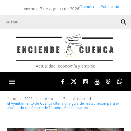
Skip
Opinión
Publicidad
Viernes, 7 de agosto de 2026
to
content
search
Actualidad, economía y empleo
Facebook
Twitter
Instagram
Youtube
Threads
Wha
Inicio
2022
febrero
17
Actualidad
El Ayuntamiento de Cuenca ultima una guía de restauración para el
alumnado del Centro de Estudios Penitenciarios