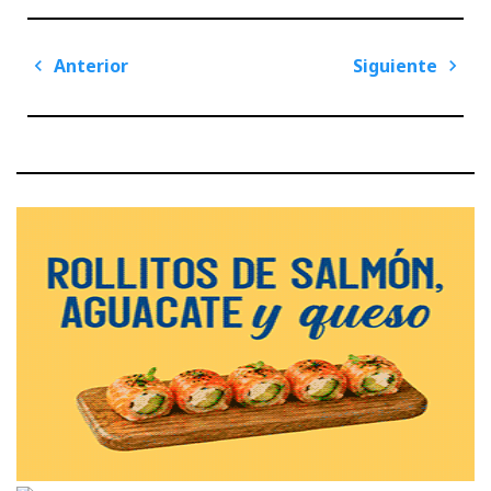
Navegación
Anterior
Siguiente
de
Previous
Next
entradas
Post
Post