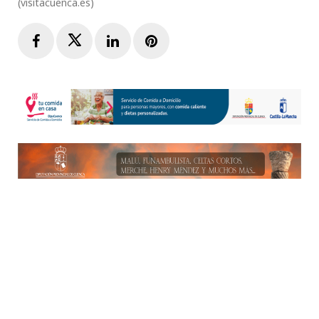
(visitacuenca.es)
Facebook
Twitter
LinkedIn
Pinterest