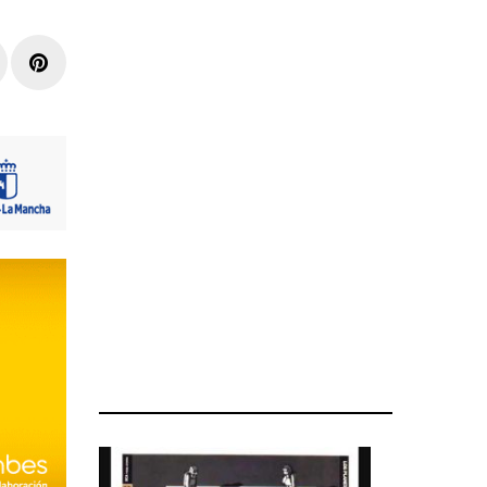
r
inkedIn
Pinterest