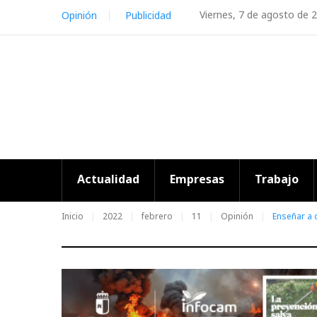
Skip
Viernes, 7 de agosto de 
Opinión
Publicidad
to
content
Actualidad
Empresas
Trabajo
Inicio
2022
febrero
11
Opinión
Enseñar a 