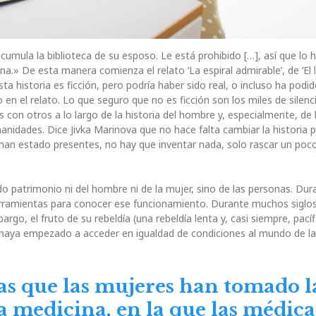
umula la biblioteca de su esposo. Le está prohibido […], así que lo 
.» De esta manera comienza el relato ‘La espiral admirable’, de ‘El l
sta historia es ficción, pero podría haber sido real, o incluso ha podid
en el relato. Lo que seguro que no es ficción son los miles de silenc
on otros a lo largo de la historia del hombre y, especialmente, de 
nidades. Dice Jivka Marinova que no hace falta cambiar la historia 
han estado presentes, no hay que inventar nada, solo rascar un poco
 patrimonio ni del hombre ni de la mujer, sino de las personas. Dur
erramientas para conocer ese funcionamiento. Durante muchos siglo
go, el fruto de su rebeldía (una rebeldía lenta y, casi siempre, pacíf
 haya empezado a acceder en igualdad de condiciones al mundo de l
as que las mujeres han tomado l
a medicina, en la que las médica