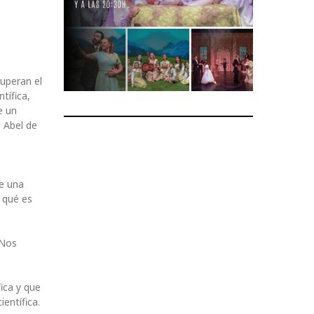
superan el
tífica,
e un
 Abel de
de una
 qué es
 Nos
ica y que
entífica.