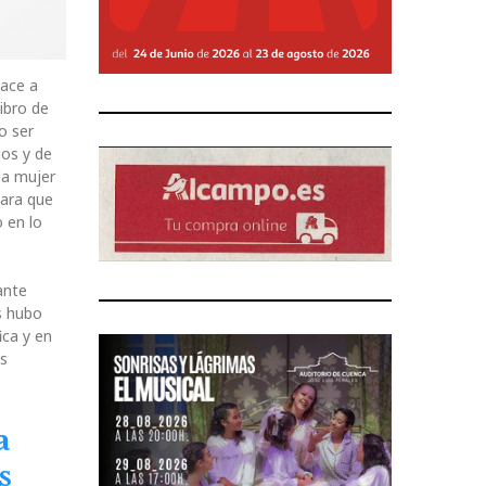
hace a
ibro de
o ser
ios y de
la mujer
para que
 en lo
ante
s hubo
ica y en
as
a
s