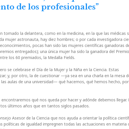
nto de los profesionales”
an tomado la delantera, como en la medicina, en la que las médicas 
da mujer astronauta, hay diez hombres; o por cada investigadora cien
reconocimientos, pocas han sido las mujeres científicas ganadoras d
premios entregados); una única mujer ha sido la ganadora del Premio
tre los 60 premiados, la Medalla Fields.
 se celebrase el Día de la Mujer y la Niña en la Ciencia. Estas
bilizar; y, por otro, la de cuestionar —ya sea en una charla en la mesa 
las aulas de una universidad— qué hacemos, qué hemos hecho, por
, encontraremos qué nos queda por hacer y adónde debemos llegar.
os últimos años que en tantos siglos pasados.
ejo Asesor de la Ciencia que nos ayuda a orientar la política científ
as políticas de igualdad impregnen todas las actuaciones en materia ci