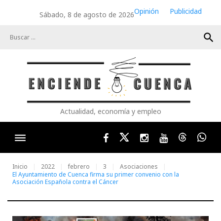
Skip
Opinión
Publicidad
Sábado, 8 de agosto de 2026
to
content
search
Actualidad, economía y empleo
Facebook
Twitter
Instagram
Youtube
Threads
Wha
Inicio
2022
febrero
3
Asociaciones
El Ayuntamiento de Cuenca firma su primer convenio con la
Asociación Española contra el Cáncer