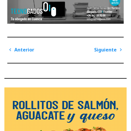
Navegación
Anterior
Siguiente
de
Previous
Next
entradas
Post
Post