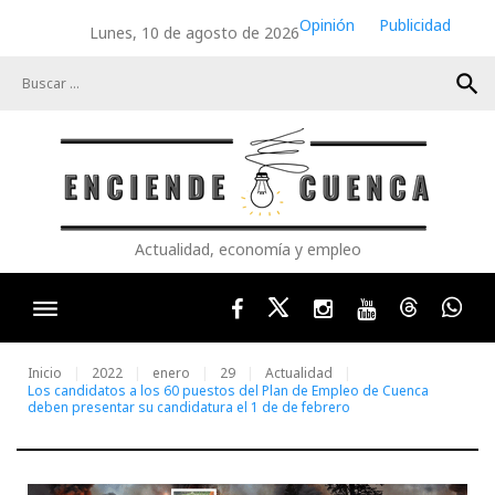
Skip
Opinión
Publicidad
Lunes, 10 de agosto de 2026
to
content
search
Actualidad, economía y empleo
Facebook
Twitter
Instagram
Youtube
Threads
Wha
Inicio
2022
enero
29
Actualidad
Los candidatos a los 60 puestos del Plan de Empleo de Cuenca
deben presentar su candidatura el 1 de de febrero