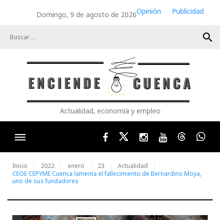
Skip
Opinión
Publicidad
Domingo, 9 de agosto de 2026
to
content
search
Actualidad, economía y empleo
Facebook
Twitter
Instagram
Youtube
Threads
Wha
Inicio
2022
enero
23
Actualidad
CEOE CEPYME Cuenca lamenta el fallecimiento de Bernardino Moya,
uno de sus fundadores