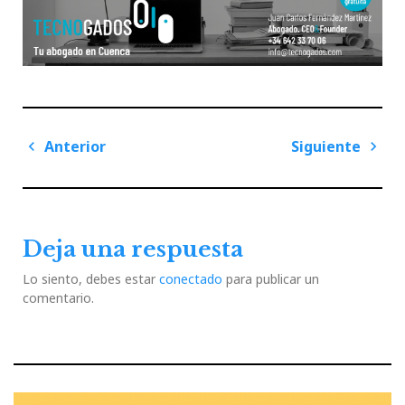
Navegación
Anterior
Siguiente
de
Previous
Next
entradas
Post
Post
Deja una respuesta
Lo siento, debes estar
conectado
para publicar un
comentario.