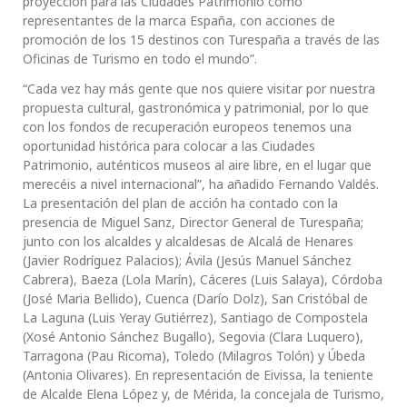
proyección para las Ciudades Patrimonio como
representantes de la marca España, con acciones de
promoción de los 15 destinos con Turespaña a través de las
Oficinas de Turismo en todo el mundo”.
“Cada vez hay más gente que nos quiere visitar por nuestra
propuesta cultural, gastronómica y patrimonial, por lo que
con los fondos de recuperación europeos tenemos una
oportunidad histórica para colocar a las Ciudades
Patrimonio, auténticos museos al aire libre, en el lugar que
merecéis a nivel internacional”, ha añadido Fernando Valdés.
La presentación del plan de acción ha contado con la
presencia de Miguel Sanz, Director General de Turespaña;
junto con los alcaldes y alcaldesas de Alcalá de Henares
(Javier Rodríguez Palacios); Ávila (Jesús Manuel Sánchez
Cabrera), Baeza (Lola Marín), Cáceres (Luis Salaya), Córdoba
(José Maria Bellido), Cuenca (Darío Dolz), San Cristóbal de
La Laguna (Luis Yeray Gutiérrez), Santiago de Compostela
(Xosé Antonio Sánchez Bugallo), Segovia (Clara Luquero),
Tarragona (Pau Ricoma), Toledo (Milagros Tolón) y Úbeda
(Antonia Olivares). En representación de Eivissa, la teniente
de Alcalde Elena López y, de Mérida, la concejala de Turismo,