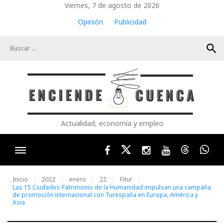
Skip
Viernes, 7 de agosto de 2026
to
Opinión
Publicidad
content
search
Actualidad, economía y empleo
Facebook
Twitter
Instagram
Youtube
Threads
Wha
Inicio
2022
enero
22
Fitur
Las 15 Ciudades Patrimonio de la Humanidad impulsan una campaña
de promoción internacional con Turespaña en Europa, América y
Asia