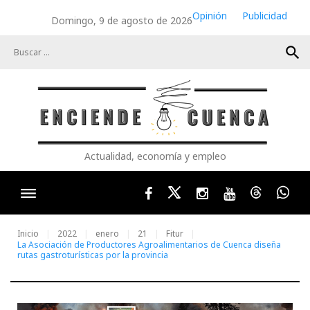
Skip
Opinión
Publicidad
Domingo, 9 de agosto de 2026
to
content
search
Actualidad, economía y empleo
Facebook
Twitter
Instagram
Youtube
Threads
Wha
Inicio
2022
enero
21
Fitur
La Asociación de Productores Agroalimentarios de Cuenca diseña
rutas gastroturísticas por la provincia