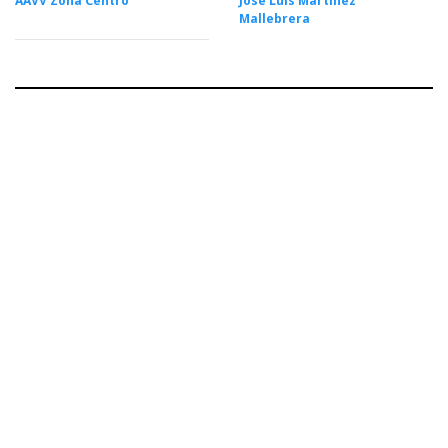
AAVV Zona Centro
José Luis Martínez
Mallebrera