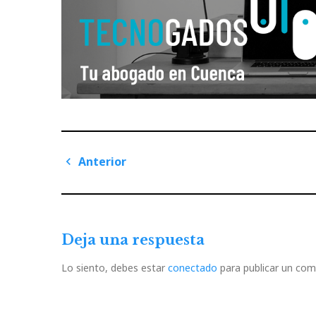
Navegación
Anterior
de
Previous
Post
entradas
Deja una respuesta
Lo siento, debes estar
conectado
para publicar un com