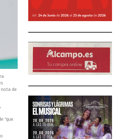
ra
es
n nota de
,
de “que
do