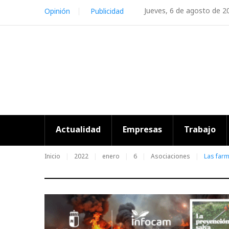
Skip
Jueves, 6 de agosto de 2
Opinión
Publicidad
to
content
Actualidad
Empresas
Trabajo
Inicio
2022
enero
6
Asociaciones
Las farm