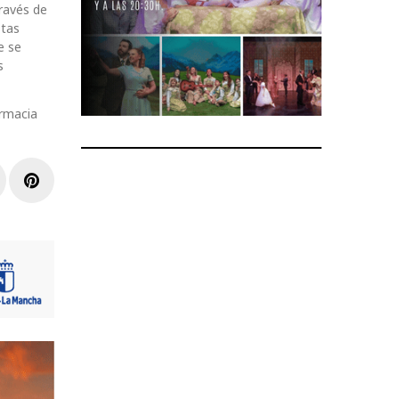
ravés de
stas
e se
s
armacia
r
inkedIn
Pinterest