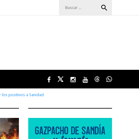
Buscar:
search
Facebook
Twitter
Instagram
Youtube
Threads
WhatsApp
r los positivos a Sanidad