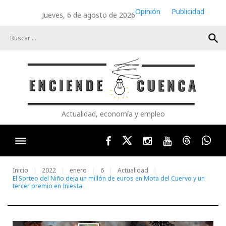
Skip
Opinión
Publicidad
Jueves, 6 de agosto de 2026
to
content
search
Actualidad, economía y empleo
Facebook
Twitter
Instagram
Youtube
Threads
Wha
Inicio
2022
enero
6
Actualidad
El Sorteo del Niño deja un millón de euros en Mota del Cuervo y un
tercer premio en Iniesta