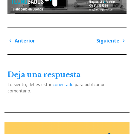
Navegación
Anterior
Siguiente
de
Previous
Next
entradas
Post
Post
Deja una respuesta
Lo siento, debes estar
conectado
para publicar un
comentario.