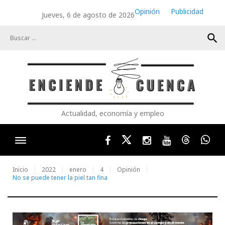
Skip
Opinión
Publicidad
Jueves, 6 de agosto de 2026
to
content
search
Actualidad, economía y empleo
Facebook
Twitter
Instagram
Youtube
Threads
Wha
Inicio
2022
enero
4
Opinión
No se puede tener la piel tan fina