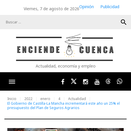
Skip
Opinión
Publicidad
Viernes, 7 de agosto de 2026
to
content
search
Actualidad, economía y empleo
Facebook
Twitter
Instagram
Youtube
Threads
Wha
Inicio
2022
enero
4
Actualidad
El Gobierno de Castilla-La Mancha incrementará este año un 25% el
presupuesto del Plan de Seguros Agrarios