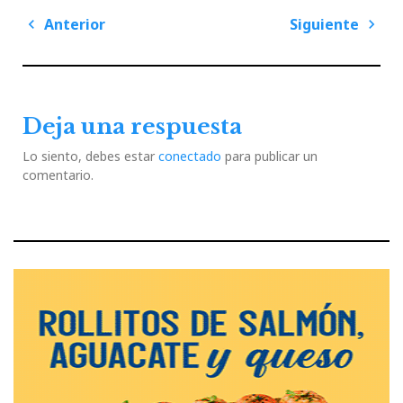
Navegación
Anterior
Siguiente
de
Previous
Next
entradas
Post
Post
Deja una respuesta
Lo siento, debes estar
conectado
para publicar un
comentario.