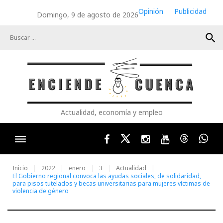
Skip
Opinión
Publicidad
Domingo, 9 de agosto de 2026
to
content
search
Actualidad, economía y empleo
Facebook
Twitter
Instagram
Youtube
Threads
Wha
Inicio
2022
enero
3
Actualidad
El Gobierno regional convoca las ayudas sociales, de solidaridad,
para pisos tutelados y becas universitarias para mujeres víctimas de
violencia de género