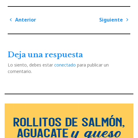
Navegación
Anterior
Siguiente
de
Previous
Next
entradas
Post
Post
Deja una respuesta
Lo siento, debes estar
conectado
para publicar un
comentario.