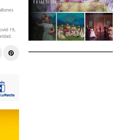
illones
ovid-19,
uridad.
r
inkedIn
Pinterest