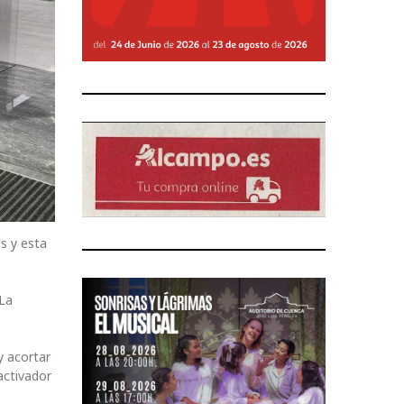
s y esta
-La
y acortar
activador