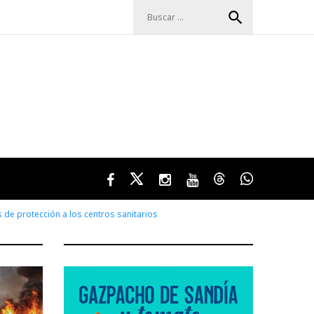
Buscar:
search
Facebook
Twitter
Instagram
Youtube
Threads
WhatsApp
 de protección a los centros sanitarios